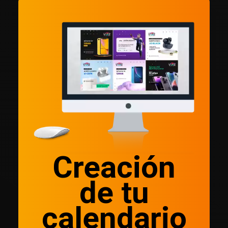
Creación
de tu
calendario